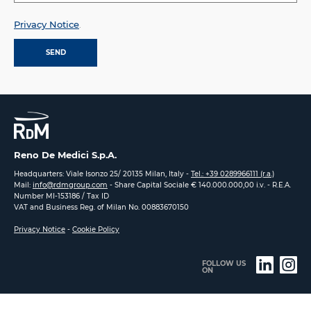
Privacy Notice
.
Reno De Medici S.p.A.
Headquarters: Viale Isonzo 25/ 20135 Milan, Italy -
Tel.: +39 0289966111 (r.a.)
Mail:
info@rdmgroup.com
- Share Capital Sociale € 140.000.000,00 i.v. - R.E.A.
Number MI-153186 / Tax ID
VAT and Business Reg. of Milan No. 00883670150
Privacy Notice
-
Cookie Policy
FOLLOW US
ON