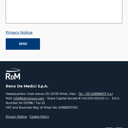
Privacy Notice
.
Reno De Medici S.p.A.
Headquarters: Viale Isonzo 25/ 20135 Milan, Italy -
Tel.: +39 0289966111 (r.a.)
Mail:
info@rdmgroup.com
- Share Capital Sociale € 140.000.000,00 i.v. - R.E.A.
Number MI-153186 / Tax ID
VAT and Business Reg. of Milan No. 00883670150
Privacy Notice
-
Cookie Policy